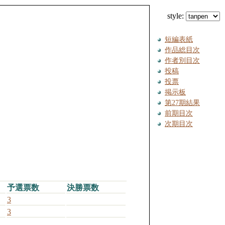
style:
短編表紙
作品総目次
作者別目次
投稿
投票
掲示板
第27期結果
前期目次
次期目次
予選票数
決勝票数
3
3