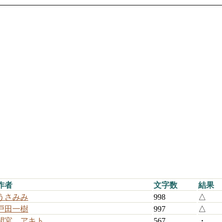
作者
文字数
結果
うさみみ
998
△
戸田一樹
997
△
間宮 アキト
567
・