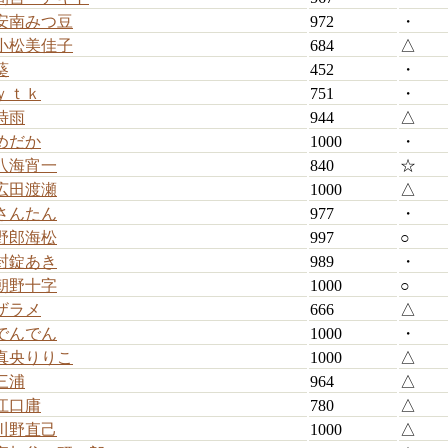
安南みつ豆
972
・
小松美佳子
684
△
葵
452
・
ｙｔｋ
751
・
時雨
944
△
めだか
1000
・
八海宵一
840
☆
広田渡瀬
1000
△
さんたん
977
・
野郎海松
997
○
封錠あき
989
・
朝野十字
1000
○
ザラメ
666
△
でんでん
1000
・
真央りりこ
1000
△
三浦
964
△
江口庸
780
△
川野直己
1000
△