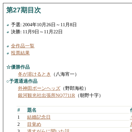
第27期目次
予選: 2004年10月26日～11月8日
決勝: 11月9日～11月22日
全作品一覧
投票結果
☆優勝作品
冬が溶けるとき
（八海宵一）
○予選通過作品
外神田ボーンヘッズ
（野郎海松）
銀河観光社出張所NQ7711R
（朝野十字）
#
題名
1
結婚記念日
2
目覚め
3
道すがらに聞いた話