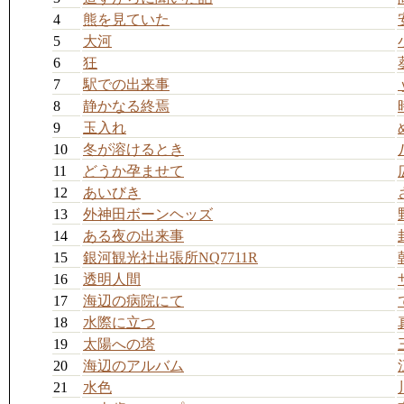
4
熊を見ていた
5
大河
6
狂
7
駅での出来事
8
静かなる終焉
9
玉入れ
10
冬が溶けるとき
11
どうか孕ませて
12
あいびき
13
外神田ボーンヘッズ
14
ある夜の出来事
15
銀河観光社出張所NQ7711R
16
透明人間
17
海辺の病院にて
18
水際に立つ
19
太陽への塔
20
海辺のアルバム
21
水色