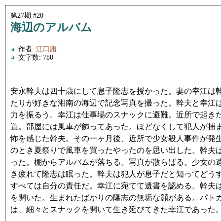
第27期 #20
海辺のアルバム
作者:
江口庸
文字数: 780
安永幹夫は四十歳にして息子隆志を授かった。妻の幸江は
たりが好きな湘南の海辺で記念写真を撮った。幹夫と幸江
力を振るう。幸江は仕事場のスナックに避難。近所で起き
置。部屋には風車が飾ってあった。ほどなくして犯人が捕
怖を感じた幹夫。その一ヶ月後、近所で少女殺人事件が発
のとき夏祭りで風車を買ったやったのを思い出した。幹夫
った。棚からアルバムが落ちる。写真が散らばる。少女の
き疲れて隆志は眠った。幹夫は犯人が息子だと知ってどう
すべては自分の責任だ。幸江に宛てて遺書を認める。幹夫
を開いた。生まれたばかりの隆志の無垢な顔がある。パト
は、細々とスナックを開いて生き延びてきた幸江であった