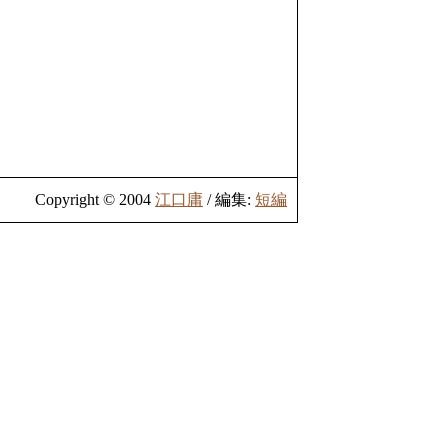
Copyright © 2004
江口庸
/ 編集:
短編