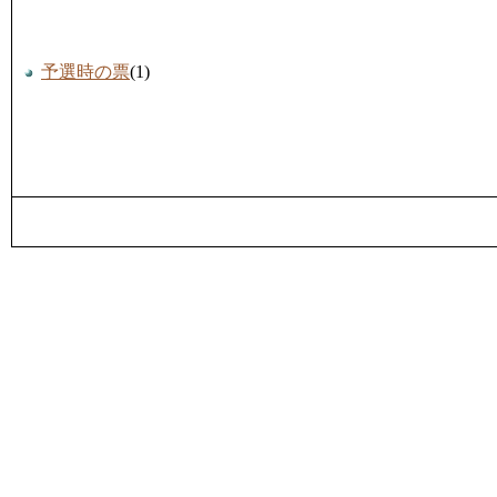
予選時の票
(1)