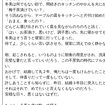
冬美は何でもない顔で、間続きのキッチンのやかんを火に
「梅干茶漬けでいい？」
そう訊ねながら、テーブルの皿をキッチンへと片付け始め
「おまえ、食ったの？」
どんどん運び出されていく皿を見ながらのろのろと訊く。
「はい、お茶漬け。悪いけど、調子悪いの。先に寝かせて
冬美はそう言うと寝室に行ってしまった。
待てよ。少しくらい言い訳させろ。寝室に消えてゆく静か
朝、起こされると、いつものように朝食の用意がされ、洗
完璧な妻だと言っていいだろう。この不景気の時代にフル
い。
おかげで、結婚して丸２年、俺たちは一度もけんかしたこ
そして、仲直りだって一度もしていない。
許しあうことすら知らずに、昨日、結婚３年目に突入した
それはそれで、めでたいと言えなくもないのだろう。
安穏な日々。悪くはないはずだ。