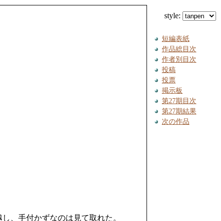
style:
短編表紙
作品総目次
作者別目次
投稿
投票
掲示板
第27期目次
第27期結果
次の作品
。
越し、手付かずなのは見て取れた。