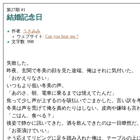
第27期 #1
結婚記念日
作者:
うさみみ
ウェブサイト:
Can you hear me ?
文字数: 998
失敗した。
昨夜、玄関で冬美の顔を見た途端、俺はそれに気付いた。
「おかえりなさい」
いつもより低い冬美の声。
「あのさ、朝、電車に乗るまでは憶えてたんだ」
焦って少し声が上ずるのを咳払いでごまかした。言い訳を
冬美は声を荒げて俺を責めたりはしない。皮肉や嫌味も言
「ごはん、食べる？」
後姿で静かに訊いてきた。酒を飲んできたのは一目瞭然だ
「お茶漬けでいい」
そう応えてリビングに足を踏み入れた俺は、テーブルの上