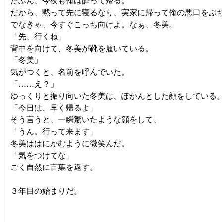
たぶん、今夜も俺は酔って帰る。
だから、黙って先に寝るなり、実家に帰って俺の悪口をぶ
でなきゃ、今すぐこっち向けよ。なぁ、冬美。
「先、行くね」
背中を向けて、冬美が靴を履いている。
「冬美」
気がつくと、名前を呼んでいた。
「……え？」
ゆっくりと振り向いた冬美は、ぽかんとした顔をしている
「今日は、早く帰るよ」
そう言うと、一瞬驚いたような顔をして、
「うん。行って来ます」
冬美ははにかむように微笑んだ。
「気をつけてな」
ごく自然に言葉を返す。
３年目の始まりだ。