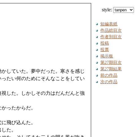
style:
短編表紙
作品総目次
作者別目次
投稿
投票
掲示板
第27期目次
第27期結果
動かしていた。夢中だった。寒さを感じ
前の作品
いったい何のためにそんなことをしてい
次の作品
無視した。しかしその力はだんだんと強
なかったからだ。
穴に飛び込んた。
出した。