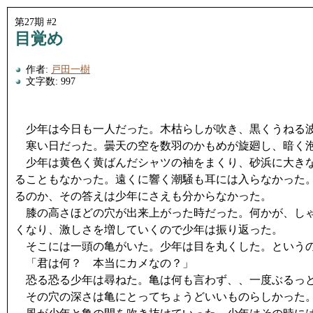
第27期 #2
目覚め
作者:
戸田一樹
文字数: 997
少年は今日も一人だった。木枯らしが吹き、黒くうねる波
寒い日だった。曇天の空を数羽のかもめが旋廻し、暗く泡
少年は黄色く黄ばんだシャツの袖をまくり、砂浜に大きな
ることもなかった。遠くに響く潮騒も耳には入らなかった
るのか、その答えは少年にさえも分からなかった。
膝の高さほどの穴が出来上がった時だった。何かが、しゃ
くなり、激しさを増していくので少年は振り返った。
そこには一頭の亀がいた。少年は目を丸くした。というの
「君は何？ 本当にカメなの？」
恐る恐る少年は尋ねた。亀は何も言わず、、一度ぶるっと
その穴の深さは亀にとってちょうどいいものらしかった。