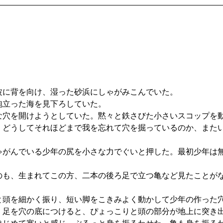
に背を向け、湿った砂浜にしゃがみこんでいた。
立った海を見下ろしていた。
穴を開けようとしていた。黙々と鉄さびた小さいスコップを
。どうしてそれほどまで我を忘れて穴を掘っているのか、また
がんでいる少年の尻を小さな力でぐいと押した。最初少年は
も、生まれてこの方、二本の後ろ足で立つ亀など見たことが
頭を細かく振り、短い脚をこきみよく動かして少年の作った
足を穴の底につけると、ぴょっこりと頭の部分が地上に突き