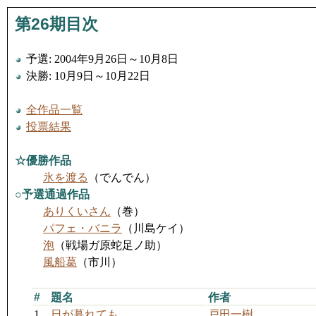
第26期目次
予選: 2004年9月26日～10月8日
決勝: 10月9日～10月22日
全作品一覧
投票結果
☆優勝作品
氷を渡る
（でんでん）
○予選通過作品
ありくいさん
（巻）
パフェ・バニラ
（川島ケイ）
泡
（戦場ガ原蛇足ノ助）
風船葛
（市川）
#
題名
作者
1
日が暮れても
戸田一樹