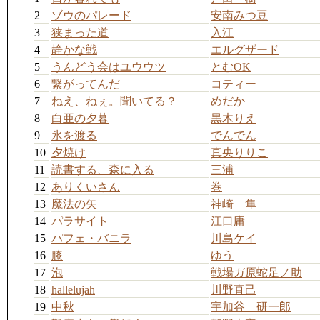
2
ゾウのパレード
安南みつ豆
3
狭まった道
入江
4
静かな戦
エルグザード
5
うんどう会はユウウツ
とむOK
6
繋がってんだ
コティー
7
ねえ、ねぇ。聞いてる？
めだか
8
白亜の夕暮
黒木りえ
9
氷を渡る
でんでん
10
夕焼け
真央りりこ
11
読書する、森に入る
三浦
12
ありくいさん
巻
13
魔法の矢
神崎 隼
14
パラサイト
江口庸
15
パフェ・バニラ
川島ケイ
16
膝
ゆう
17
泡
戦場ガ原蛇足ノ助
18
hallelujah
川野直己
19
中秋
宇加谷 研一郎