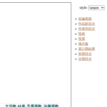
style:
短編表紙
作品総目次
作者別目次
投稿
投票
掲示板
第21期結果
前期目次
次期目次
文字数
結果
予選票数
決勝票数