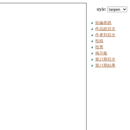
style:
短編表紙
作品総目次
作者別目次
投稿
投票
掲示板
第21期目次
第21期結果