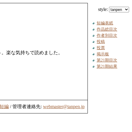
style:
短編表紙
作品総目次
作者別目次
投稿
投票
う。楽な気持ちで読めました。
掲示板
第21期目次
第21期結果
短編
/ 管理者連絡先:
webmaster@tanpen.jp