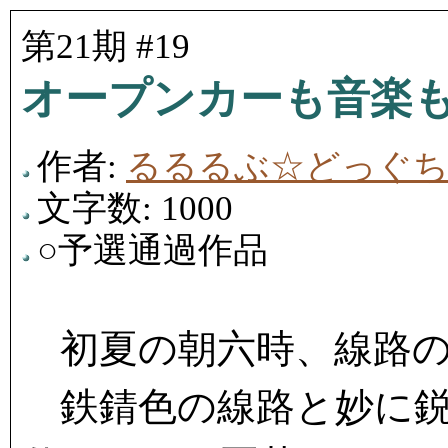
第21期 #19
オープンカーも音楽
作者:
るるるぶ☆どっぐ
文字数: 1000
○予選通過作品
初夏の朝六時、線路の
鉄錆色の線路と妙に鋭