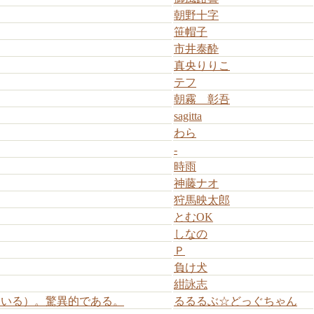
朝野十字
笹帽子
市井泰酔
真央りりこ
テフ
朝霧 彰吾
sagitta
わら
-
時雨
神藤ナオ
狩馬映太郎
とむOK
しなの
Ｐ
負け犬
紺詠志
ている）。驚異的である。
るるるぶ☆どっぐちゃん