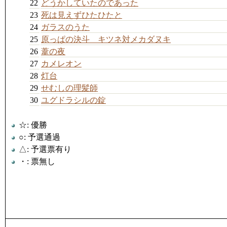
22
どうかしていたのであった
23
死は見えずひたひたと
24
ガラスのうた
25
原っぱの決斗 キツネ対メカダヌキ
26
葦の夜
27
カメレオン
28
灯台
29
せむしの理髪師
30
ユグドラシルの錠
☆: 優勝
○: 予選通過
△: 予選票有り
・: 票無し