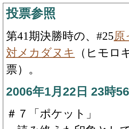
投票参照
第41期決勝時の、#25
原
対メカダヌキ
（ヒモロ
票）。
2006年1月22日 23時5
＃７「ポケット」