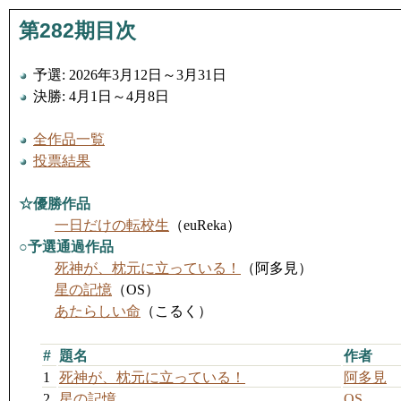
第282期目次
予選: 2026年3月12日～3月31日
決勝: 4月1日～4月8日
全作品一覧
投票結果
☆優勝作品
一日だけの転校生
（euReka）
○予選通過作品
死神が、枕元に立っている！
（阿多見）
星の記憶
（OS）
あたらしい命
（こるく）
#
題名
作者
1
死神が、枕元に立っている！
阿多見
2
星の記憶
OS