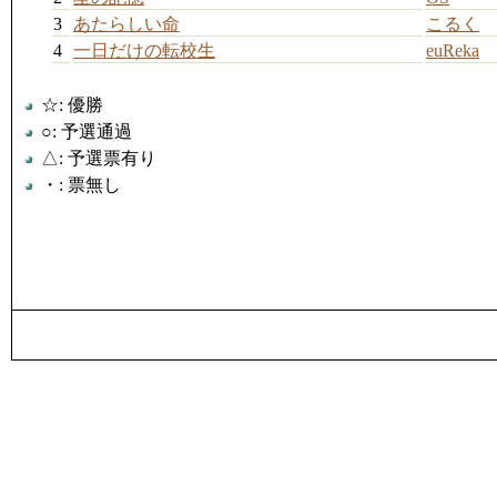
3
あたらしい命
こるく
4
一日だけの転校生
euReka
☆: 優勝
○: 予選通過
△: 予選票有り
・: 票無し