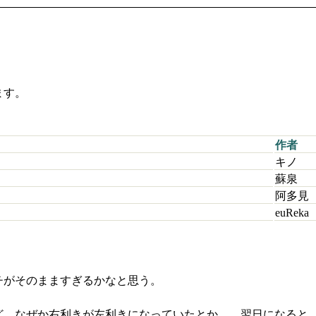
ます。
作者
キノ
蘇泉
阿多見
euReka
チがそのまますぎるかなと思う。
ど、なぜか右利きが左利きになっていたとか……翌日になると