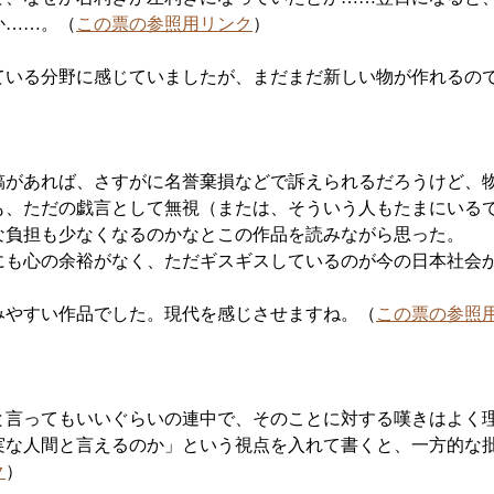
か……。（
この票の参照用リンク
）
ている分野に感じていましたが、まだまだ新しい物が作れるの
稿があれば、さすがに名誉棄損などで訴えられるだろうけど、
も、ただの戯言として無視（または、そういう人もたまにいる
な負担も少なくなるのかなとこの作品を読みながら思った。
にも心の余裕がなく、ただギスギスしているのが今の日本社会
みやすい作品でした。現代を感じさせますね。（
この票の参照
と言ってもいいぐらいの連中で、そのことに対する嘆きはよく
実な人間と言えるのか」という視点を入れて書くと、一方的な
ク
）