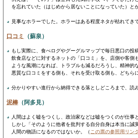
を忘れていた（はじめから居ないことになっていた）と
見事なホラーでした。ホラーはある程度ネタが枯れてき
口コミ
（蘇泉）
もし実際に、食べログやグーグルマップで毎日悪口の投
飲食店などに対するネットの「口コミ」を、店側や客側
ような風潮になれば、トラブルも減るだろうし、精神的
悪質な口コミをする側も、それを受け取る側も、どちら
分かりやすい進行から納得できる落としどころまで、読
泥棒
（阿多見）
人間はよく嘘をつくし、政治家などは嘘をつくのが仕事
しかし「そのように他者を批判する自分自身は本当に誠
人間の物語になるのではないか。（
この票の参照用リン