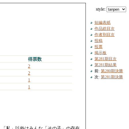
style:
短編表紙
作品総目次
作者別目次
投稿
投票
掲示板
第281期目次
得票数
第281期結果
2
前:
第280期決勝
2
次:
第281期決勝
1
1
、「私」以外はみんな「その子」の存在