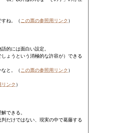
ですね。（
この票の参照用リンク
）
物語的には面白い設定。
でしょうという消極的な許容が）できる
かなと。（
この票の参照用リンク
）
用リンク
）
理解できる。
批判だけではない、現実の中で葛藤する