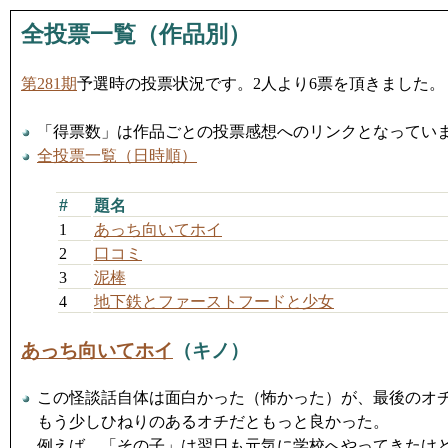
全投票一覧（作品別）
第281期
予選時の投票状況です。2人より6票を頂きました。
「得票数」は作品ごとの投票感想へのリンクとなってい
全投票一覧（日時順）
#
題名
1
あっち向いてホイ
2
口コミ
3
泥棒
4
地下鉄とファーストフードと少女
あっち向いてホイ
（キノ）
この怪談話自体は面白かった（怖かった）が、最後のオ
もう少しひねりのあるオチだともっと良かった。
例えば、「その子」は翌日も元気に学校へやってきたけ