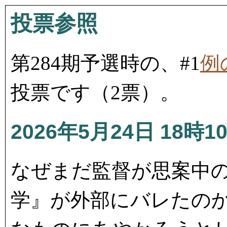
投票参照
第284期予選時の、#1
例
投票です（2票）。
2026年5月24日 18時1
なぜまだ監督が思案中の
学』が外部にバレたの