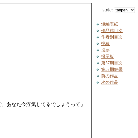
style:
短編表紙
作品総目次
作者別目次
投稿
投票
掲示板
第57期目次
第57期結果
前の作品
次の作品
で、あなた今浮気してるでしょうって」