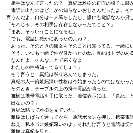
「相手はなんて言ったの？」真紀は雅樹の正面の椅子に腰
「電話に出たのはどこかの知らないおじさんだったよ。そ
言うんだよ。自分は一人暮らしだし、誰にも電話なんか貸
「それじゃ、その相手は存在しなかったてこと？」
「まあ、そういうことになるね」
「でも、電話は確かにあったのよね？」
「あった。そのときの彼女もそのことは知ってる。一緒に
「そう、いつも一緒で仲が良かったのね」真紀はトゲのあ
「なんだよ、そんなことで妬くなよ」
「わたしの性格知ってるでしょ？」
そう言うと、真紀は黙り込んでしまった。
真紀の人一倍嫉妬深い性格は今始まったものではなかった
そのとき、テーブルの上の携帯電話が鳴った。
雅樹は携帯電話を手に取った。着信表示には、「真紀」
「出ないの？」
真紀は黙って雅樹を見ていた。
雅樹はしばらく迷ってから、通話ボタンを押し、携帯電
「ねえ、私本当に嫉妬深いのよ」それだけ言うと電話は切
雅樹は真紀を見た。