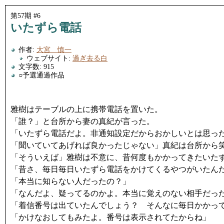
第57期 #6
いたずら電話
作者:
大宮 慎一
ウェブサイト:
過ぎ去る白
文字数: 915
○予選通過作品
雅樹はテーブルの上に携帯電話を置いた。
「誰？」と台所から妻の真紀が言った。
「いたずら電話だよ。非通知設定だからおかしいとは思っ
「聞いていてあげれば良かったじゃない」真紀は台所から
「そういえば」雅樹は不意に、昔何度もかかってきたいた
「昔さ、毎日毎日いたずら電話をかけてくるやつがいたん
「本当に知らない人だったの？」
「なんだよ、疑ってるのかよ。本当に覚えのない相手だっ
「着信番号は出ていたんでしょう？ そんなに毎日かかっ
「かけなおしてもみたよ。番号は表示されてたからね」