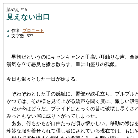
第57期 #15
見えない出口
作者:
プロニート
文字数: 522
早朝だというのにキャンキャンと甲高い耳触りな声、全身
湯気を立て悪臭を撒き散らす、皿に山盛りの残飯。
今日も鬱々とした一日が始まる。
ぞわぞわとした手の感触に、臀部が総毛立ち、ブルブル
かつては、その様を見て上がる嬌声を聞く度に、激しい殺
だが今はどうだ。プライドはとっくの昔に破壊し尽くされ
みっともない屑に成り下がってしまった。
ああ、何もかもが自由だった頃が懐かしい。移動の際は
珍妙な服を着せられて晒し者にされている現在では、もは