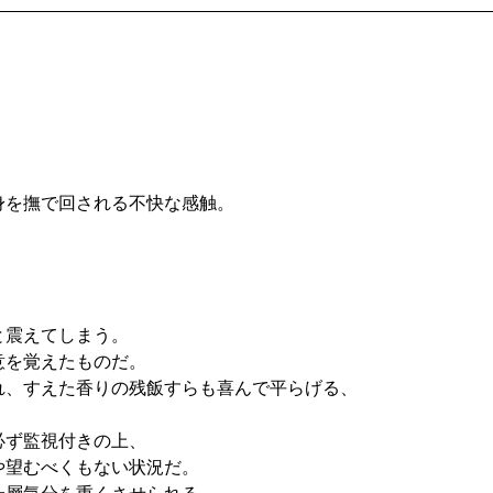
を撫で回される不快な感触。
と震えてしまう。
意を覚えたものだ。
、すえた香りの残飯すらも喜んで平らげる、
必ず監視付きの上、
や望むべくもない状況だ。