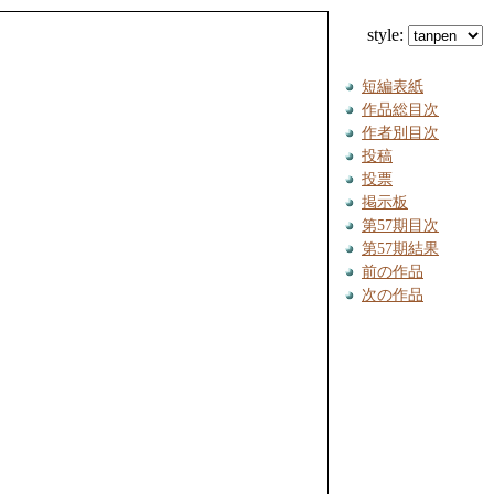
style:
短編表紙
作品総目次
作者別目次
投稿
投票
掲示板
第57期目次
第57期結果
前の作品
次の作品