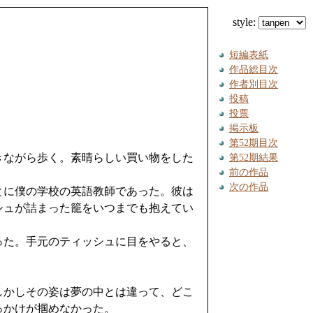
style:
短編表紙
作品総目次
作者別目次
投稿
投票
掲示板
第52期目次
きながら歩く。素晴らしい買い物をした
第52期結果
前の作品
次の作品
とに僕の学校の英語教師であった。彼は
シュが詰まった籠をいつまでも抱えてい
った。手元のティッシュに目をやると、
しかしその姿は夢の中とは違って、どこ
っかけが掴めなかった。