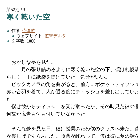
第52期 #9
寒く乾いた空
作者:
壱倉柊
ウェブサイト:
遊撃デルタ
文字数: 1000
おかしな夢を見た。
十二月の張り詰めるように寒く乾いた空の下、僕は札幌駅
らしく、手に紙袋を提げていた。気分がいい。
ビックカメラの角を曲がると、前方にポケットティッシュ
赤い合羽を着て、人が通る度にティッシュを差し出してい
た。
僕は彼からティッシュを受け取ったが、その時見た彼の瞳
何故か広告も何も付いていなかった。
そんな夢を見た日、彼は授業のため僕のクラスへ来た。僕
か楽しげですらあった。授業が終わって、僕は彼に夢の話