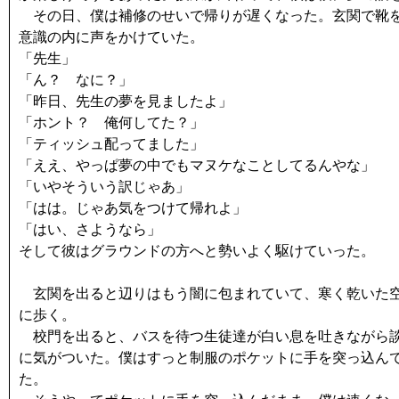
その日、僕は補修のせいで帰りが遅くなった。玄関で靴を
意識の内に声をかけていた。
「先生」
「ん？ なに？」
「昨日、先生の夢を見ましたよ」
「ホント？ 俺何してた？」
「ティッシュ配ってました」
「ええ、やっぱ夢の中でもマヌケなことしてるんやな」
「いやそういう訳じゃあ」
「はは。じゃあ気をつけて帰れよ」
「はい、さようなら」
そして彼はグラウンドの方へと勢いよく駆けていった。
玄関を出ると辺りはもう闇に包まれていて、寒く乾いた空
に歩く。
校門を出ると、バスを待つ生徒達が白い息を吐きながら談
に気がついた。僕はすっと制服のポケットに手を突っ込ん
た。