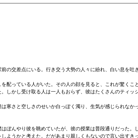
前の交差点にいる。行き交う大勢の人々に紛れ、白い息を吐
を配っている人がいた。その人の顔を見ると、これが驚くこ
た。しかし受け取る人は一人もおらず、彼はたくさんのティッ
は寒さと空しさのせいか白っぽく濁り、生気が感じられなか
はぼんやり彼を眺めていたが、彼の授業は普段通りだった。
をしようかと考えた。だがあまり親しくもないので言い出すき