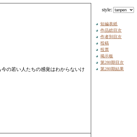
style:
短編表紙
作品総目次
作者別目次
投稿
投票
掲示板
第280期目次
第280期結果
も今の若い人たちの感覚はわからないけ