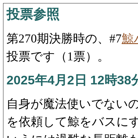
投票参照
第270期決勝時の、#7
鯨
投票です（1票）。
2025年4月2日 12時38
自身が魔法使いでない
を依頼して鯨をバスに